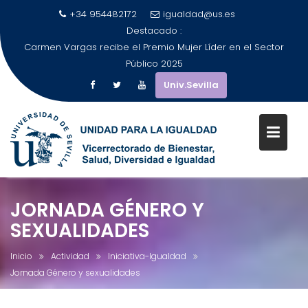
+34 954482172
igualdad@us.es
Destacado :
Carmen Vargas recibe el Premio Mujer Líder en el Sector
Público 2025
Univ.Sevilla
Saltar
al
JORNADA GÉNERO Y
contenido
SEXUALIDADES
Inicio
Actividad
Iniciativa-Igualdad
Jornada Género y sexualidades