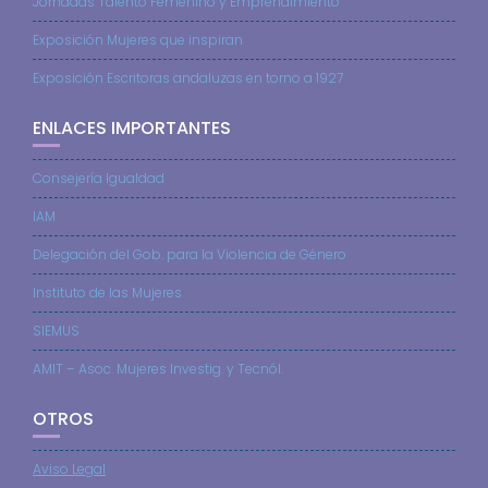
Jornadas Talento Femenino y Emprendimiento
Exposición Mujeres que inspiran
Exposición Escritoras andaluzas en torno a 1927
ENLACES IMPORTANTES
Consejería Igualdad
IAM
Delegación del Gob. para la Violencia de Género
Instituto de las Mujeres
SIEMUS
AMIT – Asoc. Mujeres Investig. y Tecnól.
OTROS
Aviso Legal