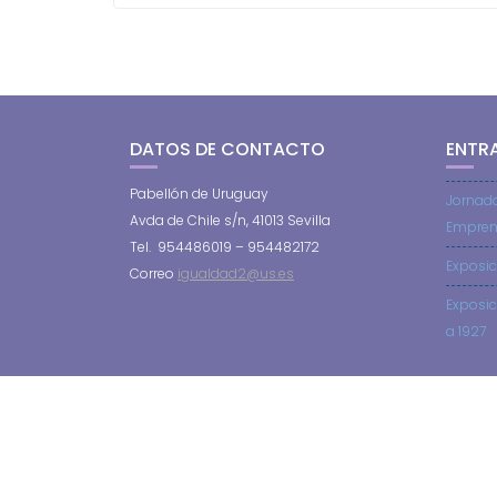
DATOS DE CONTACTO
ENTR
Pabellón de Uruguay
Jornad
Avda de Chile s/n, 41013 Sevilla
Empren
Tel. 954486019 – 954482172
Exposic
Correo
igualdad2@us.es
Exposic
a 1927