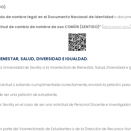
DO).
o de nombre legal en el Documento Nacional de Identidad
o documen
icitud de cambio de nombre de uso COMÚN (SENTIDO)”
(
descargar aquí
IENESTAR, SALUD, DIVERSIDAD E IGUALDAD.
a Universidad de Sevilla, a la Vicerrectora de Bienestar, Salud, Diversidad e 
solicitud y estando cumplimentada correctamente, enviará la petición para 
de ser una petición de estudiante.
evilla, en el caso de ser una solicitud de Personal Docente e Investigador 
d por parte del Vicerrectorado de Estudiantes o de la Dirección de Recursos