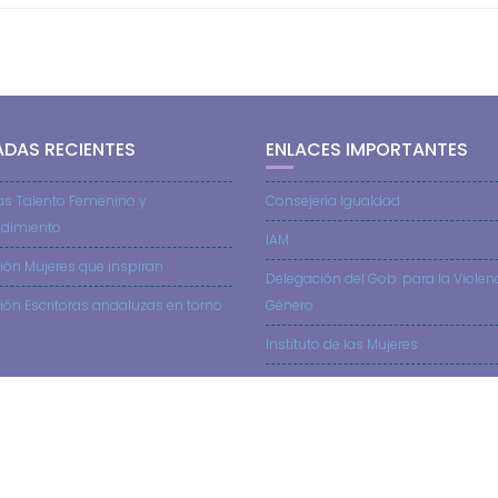
ADAS RECIENTES
ENLACES IMPORTANTES
as Talento Femenino y
Consejería Igualdad
dimiento
IAM
ión Mujeres que inspiran
Delegación del Gob. para la Violen
ión Escritoras andaluzas en torno
Género
Instituto de las Mujeres
SIEMUS
AMIT – Asoc. Mujeres Investig. y Tec