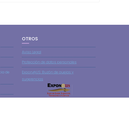
OTROS
Aviso Legal
Protección de datos personales
cia de
Expon@US: Buzón de quejas y
sugerencias
nól.