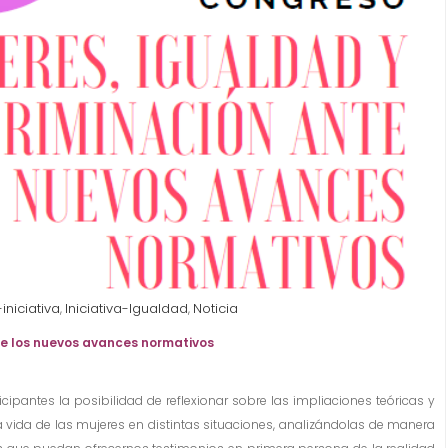
niciativa
Iniciativa-Igualdad
Noticia
,
,
te los nuevos avances normativos
cipantes la posibilidad de reflexionar sobre las impliaciones teóricas y
a vida de las mujeres en distintas situaciones, analizándolas de manera