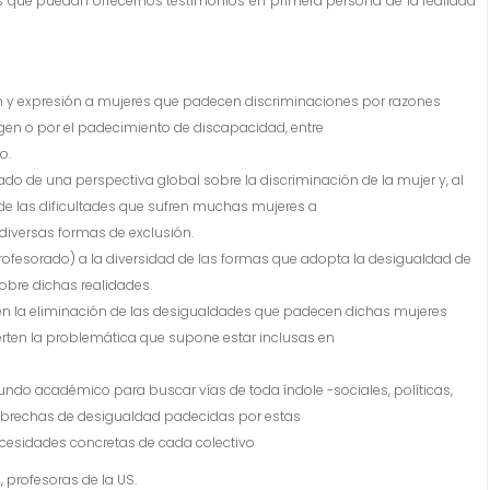
 que puedan ofrecernos testimonios en primera persona de la realidad
ón y expresión a mujeres que padecen discriminaciones por razones
origen o por el padecimiento de discapacidad, entre
o.
do de una perspectiva global sobre la discriminación de la mujer y, al
de las dificultades que sufren muchas mujeres a
diversas formas de exclusión.
fesorado) a la diversidad de las formas que adopta la desigualdad de
obre dichas realidades.
 en la eliminación de las desigualdades que padecen dichas mujeres
serten la problemática que supone estar inclusas en
undo académico para buscar vías de toda índole -sociales, políticas,
las brechas de desigualdad padecidas por estas
ecesidades concretas de cada colectivo
 profesoras de la US.