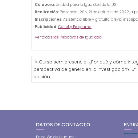
Colabora:
Unidad para la Igualdad de la US.
Realización:
Presencial 20 y 21 de octubre de 2022, a pa
Inscripciones:
Asistencia libre y gratuita previa inscrip
Publicidad:
Cartel y Programa
Ver todas las iniciativas de igualdad
NAVEGACIÓN
Curso semipresencial ¿Por qué y cómo integ
DE
perspectiva de género en la investigación?, 5ª
ENTRADAS
edición
DATOS DE CONTACTO
ENTR
Pabellón de Uruguay