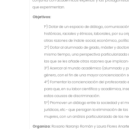
conjunta con académicas expertas y las protagonistas
que experimentan.
Objetivos:
1º) Dotar de un espacio de diálogo, comunicaci
históricas, raciales y étnicas, laborales, por su 
otras razones de índole social, económico, polític
2º) Dotar al alumnado de grado, máster y doctora
mismo tiempo, una perspectiva particularizada 
las que se les añade otras razones que implican 
3º) Acercar al mundo académico (alumnado y pro
género, con el fin de una mayor concienciación s
4º) Fomentar la concienciación del profesorado
para que, en su labor científica y académica, in
estas causas de discriminación.
5º) Promover un diálogo entre la sociedad y el m
jurídicas, etc.- que persigan la eliminación de 
mujeres, con un análsis particularizado de las n
Organiza:
Rosario Naranjo Román y Laura Flores Anarte,