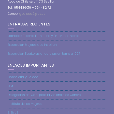
Avda de Chile s/n, 41013 Sevilla
Tel. 954486019 – 954482172
Correo
igualdad2@us.es
ENTRADAS RECIENTES
Jornadas Talento Femenino y Emprendimiento
Exposición Mujeres que inspiran
Exposición Escritoras andaluzas en torno a 1927
ENLACES IMPORTANTES
Consejería Igualdad
IAM
Delegación del Gob. para la Violencia de Género
Instituto de las Mujeres
SIEMUS