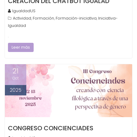
CREACIÓN DEL CHATBOT IGUALAD
IgualdadUS
Actividad
Formación
Formación-iniciativa
Iniciativa-
,
,
,
Igualdad
.
Leer más
21
Oct
2025
CONGRESO CONCIENCIADES