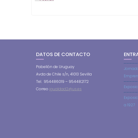
DATOS DE CONTACTO
ENTR
Pabellón de Uruguay
Jornad
Avda de Chile s/n, 41013 Sevilla
Empren
Tel. 954486019 – 954482172
Exposic
Correo
igualdad2@us.es
Exposic
a 1927