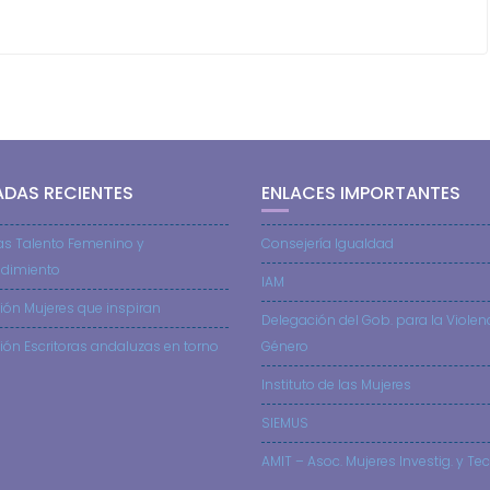
ADAS RECIENTES
ENLACES IMPORTANTES
as Talento Femenino y
Consejería Igualdad
dimiento
IAM
ión Mujeres que inspiran
Delegación del Gob. para la Violen
ión Escritoras andaluzas en torno
Género
Instituto de las Mujeres
SIEMUS
AMIT – Asoc. Mujeres Investig. y Tec