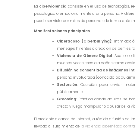
La
ciberviolencia
consiste en el uso de tecnologías, re
psicológica o emocionalmente a una persona. A diferenci
puede ser visto por miles de personas de forma anóni
Manifestaciones principales
Ciberacoso (Ciberbullying)
: Intimidac
mensajes hirientes o creación de perfiles fa
Violencia de Género Digital
: Acoso o d
muchas veces escala a daños como ansie
Difusión no consentida de imágenes ín
persona involucrada (conocido popularm
Sextorsión
: Coerción para enviar mate
públicamente.
Grooming
: Práctica donde adultos se h
afecto y luego manipular o abusar de la v
El creciente alcance de Internet, la rápida difusión de
llevado al surgimiento de
la violencia cibernética contr