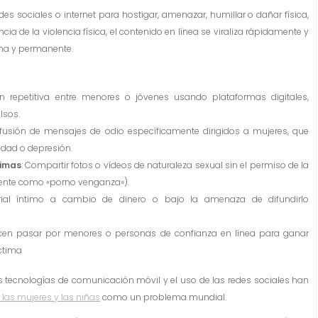
des sociales o internet para hostigar, amenazar, humillar o dañar física,
a de la violencia física, el contenido en línea se viraliza rápidamente y
ma y permanente.
ión repetitiva entre menores o jóvenes usando plataformas digitales,
lsos.
ifusión de mensajes de odio específicamente dirigidos a mujeres, que
dad o depresión.
timas
: Compartir fotos o vídeos de naturaleza sexual sin el permiso de la
ente como «porno venganza»).
rial íntimo a cambio de dinero o bajo la amenaza de difundirlo
acen pasar por menores o personas de confianza en línea para ganar
íctima
 las tecnologías de comunicación móvil y el uso de las redes sociales han
a las mujeres y las niñas
como un problema mundial.