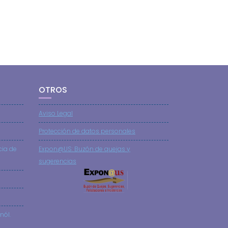
OTROS
Aviso Legal
Protección de datos personales
cia de
Expon@US: Buzón de quejas y
sugerencias
nól.