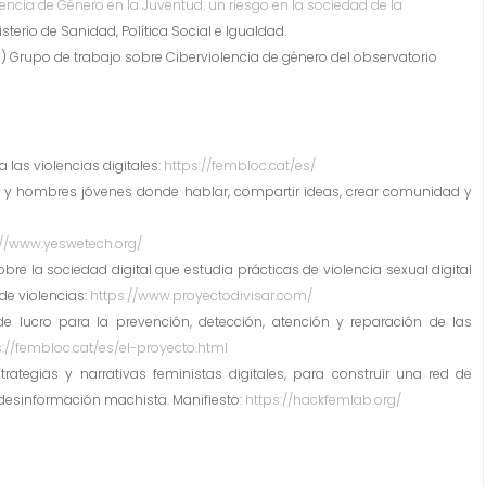
encia de Género en la Juventud: un riesgo en la sociedad de la
isterio de Sanidad, Política Social e Igualdad.
 Grupo de trabajo sobre Ciberviolencia de género del observatorio
 las violencias digitales:
https://fembloc.cat/es/
 y hombres jóvenes donde hablar, compartir ideas, crear comunidad y
://www.yeswetech.org/
bre la sociedad digital que estudia prácticas de violencia sexual digital
de violencias:
https://www.proyectodivisar.com/
de lucro para la prevención, detección, atención y reparación de las
s://fembloc.cat/es/el-proyecto.html
rategias y narrativas feministas digitales, para construir una red de
 desinformación machista. Manifiesto:
https://hackfemlab.org/