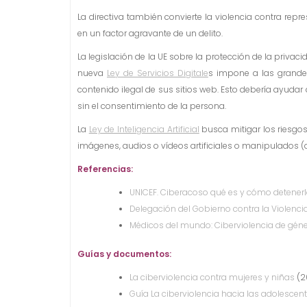
La directiva también convierte la violencia contra re
en un factor agravante de un delito.
La legislación de la UE sobre la protección de la privac
nueva
Ley de Servicios Digitale
s impone a las grandes
contenido ilegal de sus sitios web. Esto debería ayuda
sin el consentimiento de la persona.
La
Ley de Inteligencia Artificial
busca mitigar los riesgo
imágenes, audios o vídeos artificiales o manipulados 
Referencias:
UNICEF. Ciberacoso qué es y cómo detenerl
Delegación del Gobierno contra la Violenci
Médicos del mundo: Ciberviolencia de géner
Guías y documentos:
La ciberviolencia contra mujeres y niñas
(20
Guía La ciberviolencia hacia las adolescent