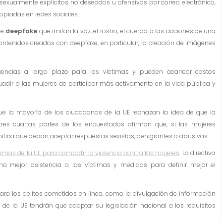
sexualmente explícitos no deseados u ofensivos por correo electrónico,
ropiadas en redes sociales.
de
deepfake
que imitan la voz, el rostro, el cuerpo o las acciones de una
contenidos creados con deepfake, en particular, la creación de imágenes
encias a largo plazo para las víctimas y pueden acarrear costos
suadir a las mujeres de participar más activamente en la vida pública y
e la mayoría de los ciudadanos de la UE rechazan la idea de que la
 tres cuartas partes de los encuestados afirman que, si las mujeres
nifica que deban aceptar respuestas sexistas, denigrantes o abusivas.
rmas de la UE para combatir la violencia contra las mujeres
. La directiva
 una mejor asistencia a las víctimas y medidas para definir mejor el
ara los delitos cometidos en línea, como la divulgación de información
de la UE tendrán que adaptar su legislación nacional a los requisitos