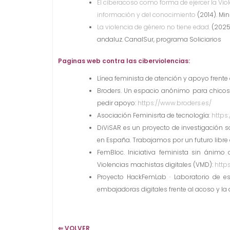
El ciberacoso como forma de ejercer la Viol
información y del conocimiento
(2014). Min
La violencia de género no tiene edad.
(2025)
andaluz. CanalSur, programa Soliciarios
Paginas web contra las ciberviolencias:
Línea feminista de atención y apoyo frente a
Broders. Un espacio anónimo para chicos
pedir apoyo:
https://www.broders.es/
Asociación Feminisrta de tecnología:
https
DiViSAR es un proyecto de investigación so
en España. Trabajamos por un futuro libre 
FemBloc. Iniciativa feminista sin ánimo 
Violencias machistas digitales (VMD):
http
Proyecto HackFemLab · Laboratorio de est
embajadoras digitales frente al acoso y la
⇐ VOLVER