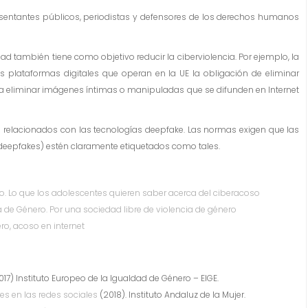
presentantes públicos, periodistas y defensores de los derechos humanos
idad también tiene como objetivo reducir la ciberviolencia. Por ejemplo, la
 plataformas digitales que operan en la UE la obligación de eliminar
r a eliminar imágenes íntimas o manipuladas que se difunden en Internet
s relacionados con las tecnologías deepfake. Las normas exigen que las
(deepfakes) estén claramente etiquetados como tales.
o. Lo que los adolescentes quieren saber acerca del ciberacoso
a de Género. Por una sociedad libre de violencia de género
o, acoso en internet
17) Instituto Europeo de la Igualdad de Género – EIGE.
es en las redes sociales
(2018). Instituto Andaluz de la Mujer.