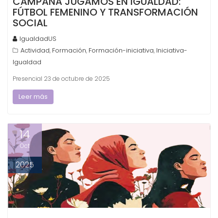
CAMPAÑA JUGAMOS EN IGUALDAD:
FÚTBOL FEMENINO Y TRANSFORMACIÓN
SOCIAL
IgualdadUS
Actividad
Formación
Formación-iniciativa
Iniciativa-
,
,
,
Igualdad
Presencial 23 de octubre de 2025
Leer más
14
Oct
2025