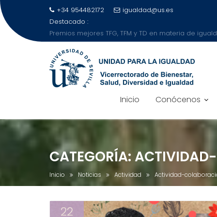
+34 954482172
igualdad@us.es
Destacado :
Carmen Vargas recibe el Premio Mujer L
Inicio
Conócenos
Saltar
al
contenido
CATEGORÍA:
ACTIVIDAD
Inicio
Noticias
Actividad
Actividad-colaborac
22