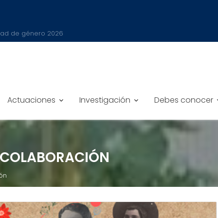
íder en el Sector Público 2025
Actuaciones
Investigación
Debes conocer
-COLABORACIÓN
ión