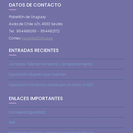
DATOS DE CONTACTO
Pabellón de Uruguay
Avda de Chile s/n, 41013 Sevilla
Tel. 954486019 – 954482172
Correo
igualdad2@us.es
ENTRADAS RECIENTES
Jornadas Talento Femenino y Emprendimiento
Exposición Mujeres que inspiran
Exposición Escritoras andaluzas en torno a 1927
ENLACES IMPORTANTES
Consejería Igualdad
IAM
Delegación del Gob. para la Violencia de Género