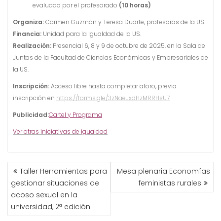
evaluado por el profesorado
(10 horas)
Organiza:
Carmen Guzmán y Teresa Duarte, profesoras de la US.
Financia:
Unidad para la Igualdad de la US
.
Realización:
Presencial 6, 8 y 9 de octubre de 2025, en la Sala de
Juntas de la Facultad de Ciencias Económicas y Empresariales de
la US.
Inscripción:
Acceso libre hasta completar aforo, previa
inscripción en
https://forms.gle/3zNaeJxdHzMRRHsU7
Publicidad:
Cartel y Programa
Ver otras iniciativas de igualdad
NAVEGACIÓN
Taller Herramientas para
Mesa plenaria Economías
DE
gestionar situaciones de
feministas rurales
ENTRADAS
acoso sexual en la
universidad, 2ª edición