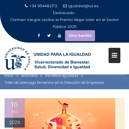
+34 954482172
igualdad@us.es
Destacado :
Carmen Vargas recibe el Premio Mujer Líder en el Sector
Público 2025
Univ.Sevilla
Saltar
al
TALLER DE LIDERAZGO FEMENIN
contenido
EN LA DIRECCIÓN DE EMPRESAS
Inicio
Actividad
Iniciativa-Igualdad
Taller de Liderazgo Femenino en la Dirección de Empresas
15
Sep
2025