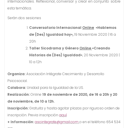
internacionales. Reflexionar, conversar y crear en conjunto sobre
esta temática.
Serán dos sesiones
Conversatorio Internacional
Online
«Hablemos
de (Des) Igualdad hoy»,
19 Noviembre 2020 | 16 a
20h
Taller Sicodrama y Género
Online
«Creando
Historias de (Des) Igualdad»
, 20 Noviembre 2020 |
10 a 12h
Organiza:
Asociación Intégrate Crecimiento y Desarrollo
Psicosocial.
Colabora:
Unidad para la Igualdad de la US
.
Realización:
Online
19 de noviembre de 2020, de 16 a 20h y 20
de noviembre, de
10 a 12h.
Inscripción:
Gratuita y hasta agotar plazas por riguroso orden de
inscripción. Previa inscripción
aquí
+ Información:
asointegrate@gmail.com
o en el teléfono 654 534