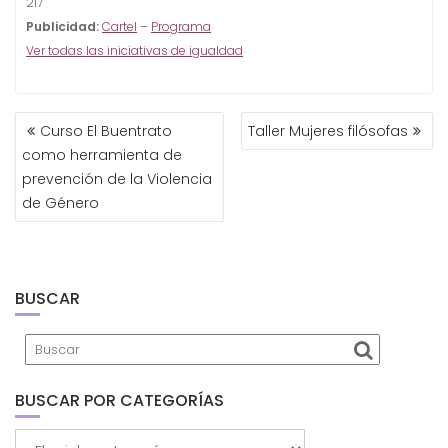
217
Publicidad:
Cartel
–
Programa
Ver
todas
las iniciativas de igualdad
NAVEGACIÓN
Curso El Buentrato
Taller Mujeres filósofas
DE
como herramienta de
ENTRADAS
prevención de la Violencia
de Género
BUSCAR
BUSCAR POR CATEGORÍAS
Buscar