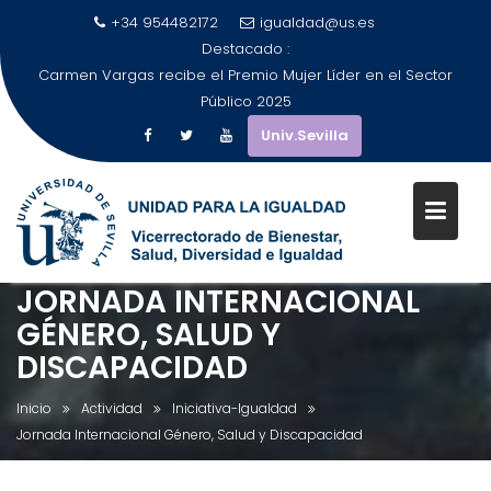
+34 954482172
igualdad@us.es
Destacado :
Carmen Vargas recibe el Premio Mujer Líder en el Sector
Público 2025
Univ.Sevilla
JORNADA INTERNACIONAL
Saltar
al
GÉNERO, SALUD Y
contenido
DISCAPACIDAD
Inicio
Actividad
Iniciativa-Igualdad
Jornada Internacional Género, Salud y Discapacidad