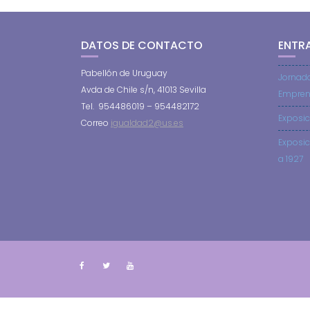
DATOS DE CONTACTO
ENTR
Pabellón de Uruguay
Jornad
Avda de Chile s/n, 41013 Sevilla
Empren
Tel. 954486019 – 954482172
Exposic
Correo
igualdad2@us.es
Exposic
a 1927