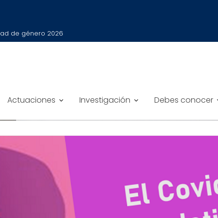
ldad de género 2026
TE LA CRISIS DEL COVID-19
Actuaciones
Investigación
Debes conocer
l COVID-19