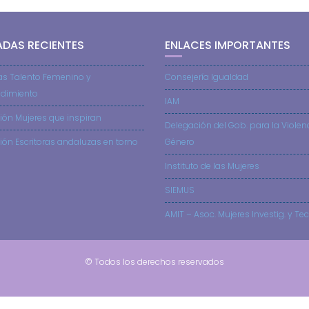
ADAS RECIENTES
ENLACES IMPORTANTES
as Talento Femenino y
Consejería Igualdad
dimiento
IAM
ión Mujeres que inspiran
Delegación del Gob. para la Violen
ión Escritoras andaluzas en torno
Género
Instituto de las Mujeres
SIEMUS
AMIT – Asoc. Mujeres Investig. y Tec
© Todos los derechos reservados