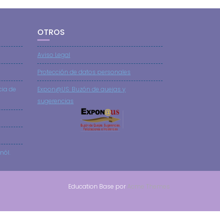
OTROS
Aviso Legal
Protección de datos personales
cia de
Expon@US: Buzón de quejas y
sugerencias
nól.
Education Base por
Acme Themes