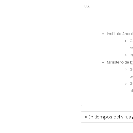
US.
Instituto Andal
G
e
N
Ministerio de I
G
p
G
i
NAVEGACIÓN
En tiempos del virus 
DE
ENTRADAS