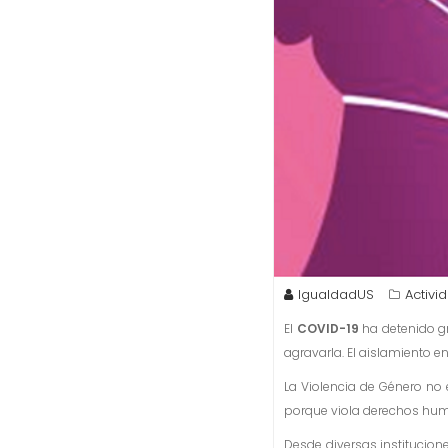
IgualdadUS
Activi
El
COVID-19
ha detenido gr
agravarla. El aislamiento e
La Violencia de Género no
porque viola derechos hu
Desde diversas institucion