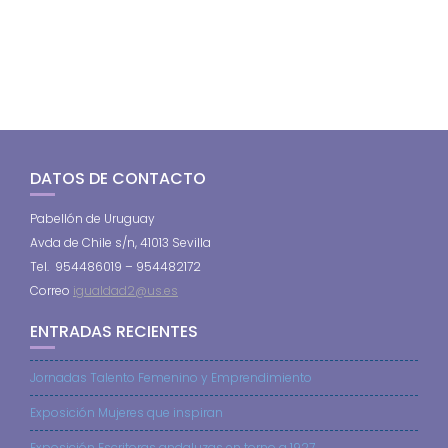
DATOS DE CONTACTO
Pabellón de Uruguay
Avda de Chile s/n, 41013 Sevilla
Tel. 954486019 – 954482172
Correo
igualdad2@us.es
ENTRADAS RECIENTES
Jornadas Talento Femenino y Emprendimiento
Exposición Mujeres que inspiran
Exposición Escritoras andaluzas en torno a 1927