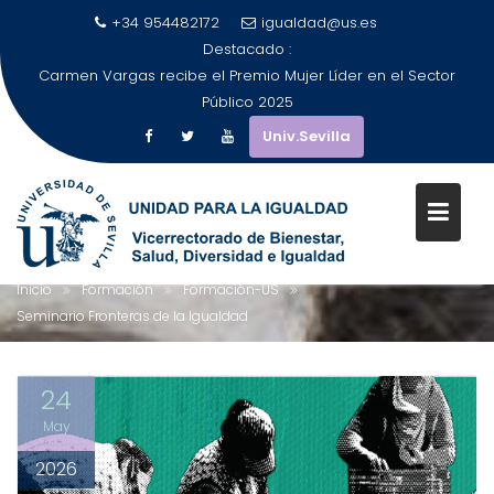
+34 954482172
igualdad@us.es
Destacado :
Carmen Vargas recibe el Premio Mujer Líder en el Sector
Público 2025
Univ.Sevilla
Saltar
al
SEMINARIO FRONTERAS DE LA
contenido
IGUALDAD
Inicio
Formación
Formación-US
Seminario Fronteras de la Igualdad
24
May
2026