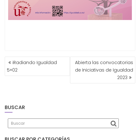
NAVEGACIÓN
iRadiando Igualdad
Abierta las convocatorias
DE
5×02
de Iniciativas de Igualdad
ENTRADAS
2023
BUSCAR
BUSCAR POR CATEGORÍAS