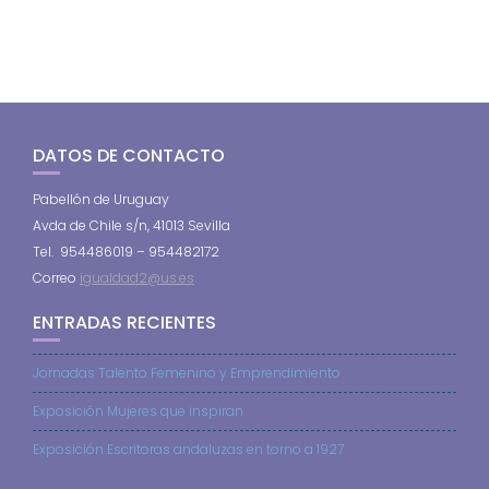
DATOS DE CONTACTO
Pabellón de Uruguay
Avda de Chile s/n, 41013 Sevilla
Tel. 954486019 – 954482172
Correo
igualdad2@us.es
ENTRADAS RECIENTES
Jornadas Talento Femenino y Emprendimiento
Exposición Mujeres que inspiran
Exposición Escritoras andaluzas en torno a 1927