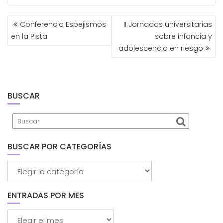
NAVEGACIÓN
Conferencia Espejismos
II Jornadas universitarias
DE
en la Pista
sobre infancia y
ENTRADAS
adolescencia en riesgo
BUSCAR
BUSCAR POR CATEGORÍAS
Buscar
por
categorías
ENTRADAS POR MES
Entradas