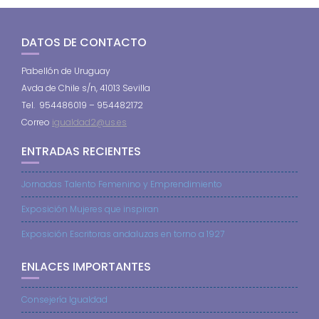
DATOS DE CONTACTO
Pabellón de Uruguay
Avda de Chile s/n, 41013 Sevilla
Tel. 954486019 – 954482172
Correo
igualdad2@us.es
ENTRADAS RECIENTES
Jornadas Talento Femenino y Emprendimiento
Exposición Mujeres que inspiran
Exposición Escritoras andaluzas en torno a 1927
ENLACES IMPORTANTES
Consejería Igualdad