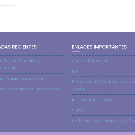
ADAS RECIENTES
ENLACES IMPORTANTES
as Talento Femenino y
Consejería Igualdad
dimiento
IAM
ión Mujeres que inspiran
Delegación del Gob. para la Violen
ión Escritoras andaluzas en torno
Género
Instituto de las Mujeres
SIEMUS
AMIT – Asoc. Mujeres Investig. y Tec