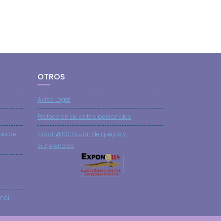
OTROS
Aviso Legal
Protección de datos personales
cia de
Expon@US: Buzón de quejas y
sugerencias
nól.