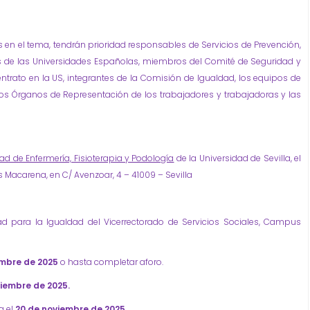
 en el tema, tendrán prioridad responsables de Servicios de Prevención,
as de las Universidades Españolas, miembros del Comité de Seguridad y
ntrato en la US, integrantes de la Comisión de Igualdad, los equipos de
los Órganos de Representación de los trabajadores y trabajadoras y las
ad de Enfermería, Fisioterapia y Podología
de la Universidad de Sevilla, el
s Macarena, en C/ Avenzoar, 4 – 41009 – Sevilla
ad para la Igualdad del Vicerrectorado de Servicios Sociales, Campus
embre de 2025
o hasta completar aforo.
iembre de 2025.
a el
20 de noviembre de 2025.