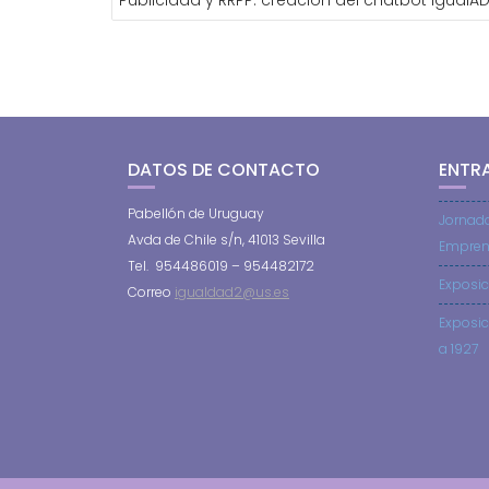
ENTRADAS
DATOS DE CONTACTO
ENTR
Pabellón de Uruguay
Jornad
Avda de Chile s/n, 41013 Sevilla
Empren
Tel. 954486019 – 954482172
Exposic
Correo
igualdad2@us.es
Exposic
a 1927