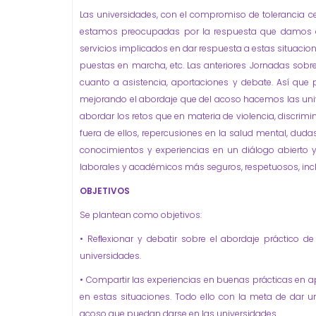
Las universidades, con el compromiso de tolerancia ce
estamos preocupadas por la respuesta que damos an
servicios implicados en dar respuesta a estas situaci
puestas en marcha, etc. Las anteriores Jornadas sobr
cuanto a asistencia, aportaciones y debate. Así que
mejorando el abordaje que del acoso hacemos las uni
abordar los retos que en materia de violencia, discri
fuera de ellos, repercusiones en la salud mental, dudas 
conocimientos y experiencias en un diálogo abierto 
laborales y académicos más seguros, respetuosos, inclus
OBJETIVOS
Se plantean como objetivos:
• Reﬂexionar y debatir sobre el abordaje práctico de 
universidades.
• Compartir las experiencias en buenas prácticas en a
en estas situaciones. Todo ello con la meta de dar un
acoso que puedan darse en las universidades.