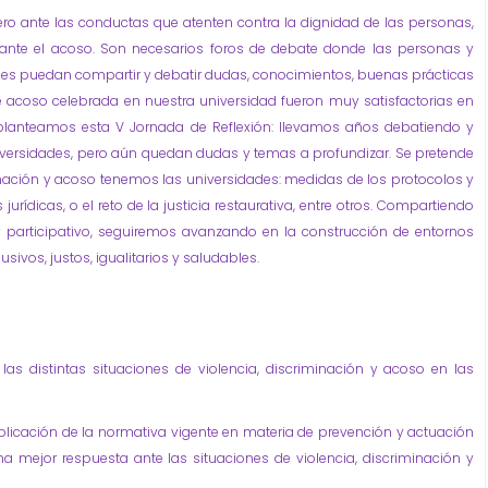
ro ante las conductas que atenten contra la dignidad de las personas,
te el acoso. Son necesarios foros de debate donde las personas y
ones puedan compartir y debatir dudas, conocimientos, buenas prácticas
e acoso celebrada en nuestra universidad fueron muy satisfactorias en
 planteamos esta V Jornada de Reflexión: llevamos años debatiendo y
versidades, pero aún quedan dudas y temas a profundizar. Se pretende
minación y acoso tenemos las universidades: medidas de los protocolos y
jurídicas, o el reto de la justicia restaurativa, entre otros. Compartiendo
y participativo, seguiremos avanzando en la construcción de entornos
ivos, justos, igualitarios y saludables.
las distintas situaciones de violencia, discriminación y acoso en las
plicación de la normativa vigente en materia de prevención y actuación
a mejor respuesta ante las situaciones de violencia, discriminación y