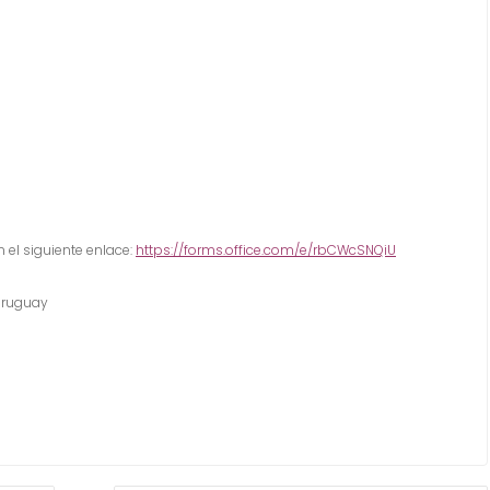
 el siguiente enlace:
https://forms.office.com/e/rbCWcSNQiU
Uruguay