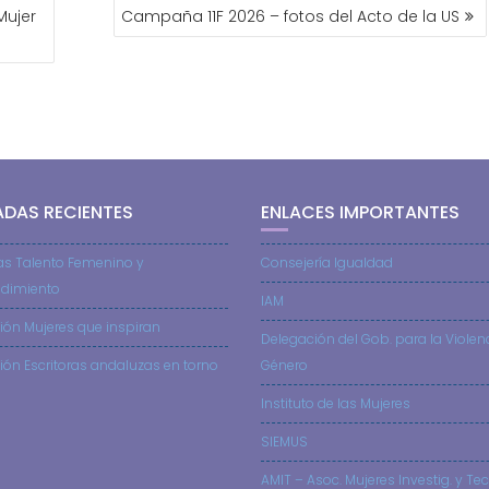
Mujer
Campaña 11F 2026 – fotos del Acto de la US
ADAS RECIENTES
ENLACES IMPORTANTES
as Talento Femenino y
Consejería Igualdad
dimiento
IAM
ión Mujeres que inspiran
Delegación del Gob. para la Violen
ión Escritoras andaluzas en torno
Género
Instituto de las Mujeres
SIEMUS
AMIT – Asoc. Mujeres Investig. y Tec