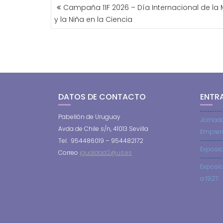
NAVEGACIÓN
Campaña 11F 2026 – Día Internacional de la 
DE
y la Niña en la Ciencia
ENTRADAS
DATOS DE CONTACTO
ENTR
Pabellón de Uruguay
Jornad
Avda de Chile s/n, 41013 Sevilla
Empren
Tel. 954486019 – 954482172
Exposic
Correo
igualdad2@us.es
Exposic
a 1927