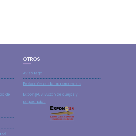
OTROS
Aviso Legal
Protección de datos personales
cia de
Expon@US: Buzón de quejas y
sugerencias
nól.