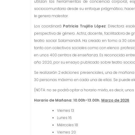
utilizan las herramientas de conciencia corporal, e
sociocomunitario desde su enfoque prágmático; hacer 
le genera malestar.
Los coordinará
Patricia Trujillo López
: Directora esc
perspectiva de género. Actriz, docente, facilitadora de 
teatro social SalamandrA. Ha creado en torno a 30 obra
tanto con colectivos sociales como con elenco profesio
en unos 400 centros de enseñanza. Es reconocida entre 
año 2020, por su ensayo publicado sobre teatro socioc
Se realizarán 2 ediciones presenciales, una de mañana 
30 personas máximo en cada una de ellas. Se puede eleg
(NOTA: no se podrá optar a horario mixto, es decir, uno
Horario de Mañana: 10.00h-13.00h.
Marzo de 2026
Viernes 13
Lunes 16
Miércoles 18
Viernes 20