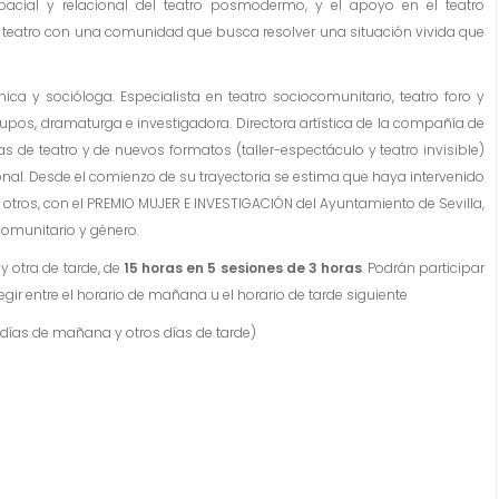
spacial y relacional del teatro posmodermo, y el apoyo en el teatro
teatro con una comunidad que busca resolver una situación vivida que
énica y socióloga. Especialista en teatro sociocomunitario, teatro foro y
grupos, dramaturga e investigadora. Directora artística de la compañía de
s de teatro y de nuevos formatos (taller-espectáculo y teatro invisible)
nal. Desde el comienzo de su trayectoria se estima que haya intervenido
otros, con el PREMIO MUJER E INVESTIGACIÓN del Ayuntamiento de Sevilla,
omunitario y género.
y otra de tarde, de
15 horas en 5 sesiones de 3 horas
. Podrán participar
ir entre el horario de mañana u el horario de tarde siguiente
s días de mañana y otros días de tarde)