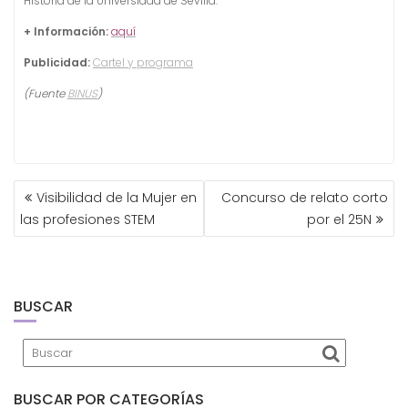
Historia de la Universidad de Sevilla.
+ Información:
aquí
Publicidad:
Cartel y programa
(Fuente
BINUS
)
NAVEGACIÓN
Visibilidad de la Mujer en
Concurso de relato corto
DE
las profesiones STEM
por el 25N
ENTRADAS
BUSCAR
BUSCAR POR CATEGORÍAS