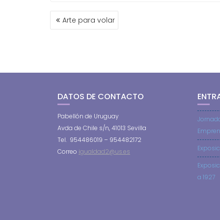
NAVEGACIÓN
Arte para volar
DE
ENTRADAS
DATOS DE CONTACTO
ENTR
Pabellón de Uruguay
Jornad
Avda de Chile s/n, 41013 Sevilla
Empren
Tel. 954486019 – 954482172
Exposic
Correo
igualdad2@us.es
Exposic
a 1927