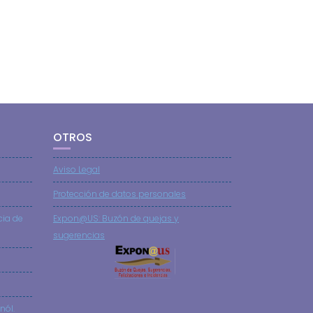
OTROS
Aviso Legal
Protección de datos personales
cia de
Expon@US: Buzón de quejas y
sugerencias
nól.