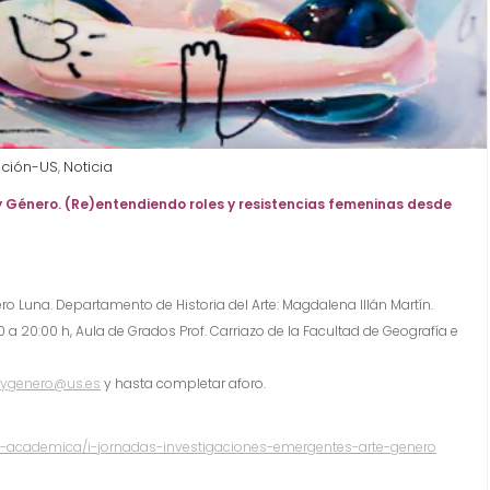
ción-US
Noticia
,
y Género. (Re)entendiendo roles y resistencias femeninas desde
 Luna. Departamento de Historia del Arte: Magdalena Illán Martín.
0 a 20:00 h, Aula de Grados Prof. Carriazo de la Facultad de Geografía e
eygenero@us.es
y hasta completar aforo.
da-academica/i-jornadas-investigaciones-emergentes-arte-genero