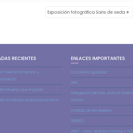
Exposición fotográfica Saris de seda
ADAS RECIENTES
ENLACES IMPORTANTES
as Talento Femenino y
Consejería Igualdad
dimiento
IAM
ión Mujeres que inspiran
Delegación del Gob. para la Violen
ión Escritoras andaluzas en torno
Género
Instituto de las Mujeres
SIEMUS
AMIT – Asoc. Mujeres Investig. y Tec