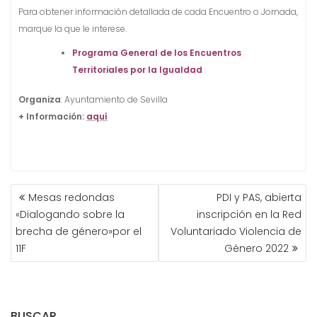
Para obtener información detallada de cada Encuentro o Jornada,
marque la que le interese.
Programa General de los Encuentros
Territoriales por la Igualdad
Organiza
: Ayuntamiento de Sevilla
+ Información:
aquí
NAVEGACIÓN
Mesas redondas
PDI y PAS, abierta
DE
«Dialogando sobre la
inscripción en la Red
ENTRADAS
brecha de género»por el
Voluntariado Violencia de
11F
Género 2022
BUSCAR