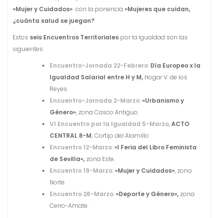
«Mujer y Cuidados»
con la ponencia
«Mujeres que cuidan,
¿cuánta salud se juegan?
Estos
seis Encuentros Territoriales
por la Igualdad son las
siguientes:
Encuentro-Jornada 22-Febrero
:
Día Europeo x la
Igualdad Salarial entre H y M,
Hogar V. de los
Reyes.
Encuentro-Jornada 2-Marzo
:
«Urbanismo y
Género»
, zona Casco Antiguo.
VI Encuentro por la Igualdad 5-Marzo
,
ACTO
CENTRAL 8-M
; Cortijo del Alamillo
Encuentro 12-Marzo
:
«I Feria del Libro Feminista
de Sevilla»,
zona Este.
Encuentro 19-Marzo
:
«Mujer y Cuidados»
, zona
Norte.
Encuentro 26-Marzo
:
«Deporte y Género»,
zona
Cerro-Amate.