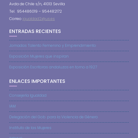
Avda de Chile s/n, 41013 Sevilla
Tel. 954486019 – 954482172
Correo
igualdad2@us.es
ENTRADAS RECIENTES
Jornadas Talento Femenino y Emprendimiento
Exposición Mujeres que inspiran
Exposición Escritoras andaluzas en torno a 1927
ENLACES IMPORTANTES
Consejería Igualdad
IAM
Delegación del Gob. para la Violencia de Género
Instituto de las Mujeres