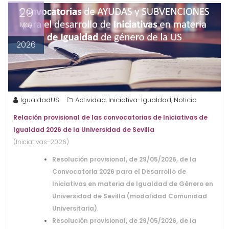
29
May
2026
IgualdadUS
Actividad
Iniciativa-Igualdad
Noticia
,
,
Relación provisional de las convocatorias de Iniciativas de
Igualdad 2026 de la Universidad de Sevilla
(Iniciativas-2026)
Resolución provisional, de 29/05/2026, de la
Convocatoria 2026 para el Desarrollo de
Iniciativas en materia de Igualdad de Género en
Universidad de Sevilla (modalidad Comunidad
Universitaria)
.
Resolución provisional, de 29/05/2026, de la