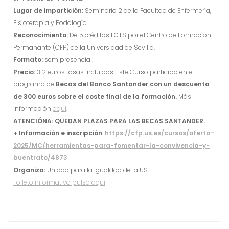
Lugar de impartición:
Seminario 2 de la Facultad de Enfermería,
Fisioterapia y Podología
Reconocimiento:
De 5 créditos ECTS por el Centro de Formación
Permanante (CFP) de la Universidad de Sevilla.
Formato:
semipresencial.
Precio:
312 euros tasas incluidas. Este Curso participa en el
programa de
Becas del Banco Santander con un descuento
de 300 euros sobre el coste final de la formación.
Más
información
aquí
.
ATENCIÓNA: QUEDAN PLAZAS PARA LAS BECAS SANTANDER.
+ Información e inscripción
:
https://cfp.us.es/cursos/oferta-
2025/MC/herramientas-para-fomentar-la-convivencia-y-
buentrato/4873
Organiza:
Unidad para la Igualdad de la US
Folleto informativo pulsa aquí