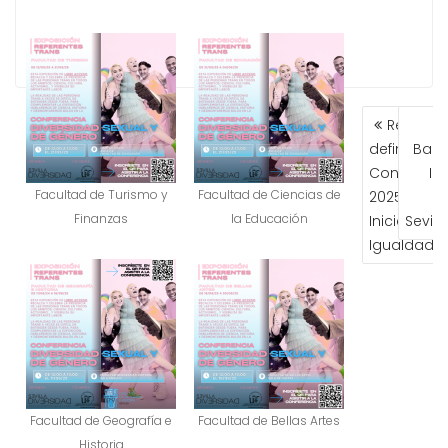
NAVEGA
Resoluc
DE
definitiva
Bail
ENTRAD
Convocato
Ig
Facultad de Turismo y
Facultad de Ciencias de
2025 de la
Finanzas
la Educación
Iniciativas
Sevill
Igualdad
Facultad de Geografía e
Facultad de Bellas Artes
Historia