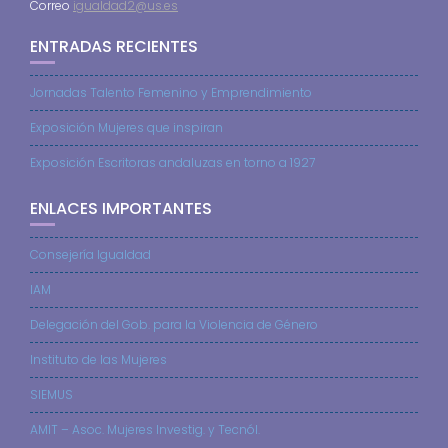
Correo
igualdad2@us.es
ENTRADAS RECIENTES
Jornadas Talento Femenino y Emprendimiento
Exposición Mujeres que inspiran
Exposición Escritoras andaluzas en torno a 1927
ENLACES IMPORTANTES
Consejería Igualdad
IAM
Delegación del Gob. para la Violencia de Género
Instituto de las Mujeres
SIEMUS
AMIT – Asoc. Mujeres Investig. y Tecnól.