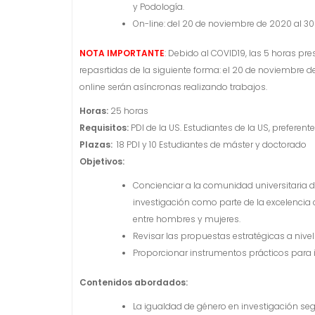
y Podología.
On-line: del 20 de noviembre de 2020 al 3
NOTA IMPORTANTE
: Debido al COVID19, las 5 horas pr
repasrtidas de la siguiente forma: el 20 de noviembre de 
online serán asíncronas realizando trabajos.
Horas:
25 horas
Requisitos:
PDI de la US. Estudiantes de la US, prefere
Plazas:
18 PDI y 10 Estudiantes de máster y doctorado
Objetivos:
Concienciar a la comunidad universitaria de
investigación como parte de la excelencia 
entre hombres y mujeres.
Revisar las propuestas estratégicas a nive
Proporcionar instrumentos prácticos para 
Contenidos abordados:
La igualdad de género en investigación se