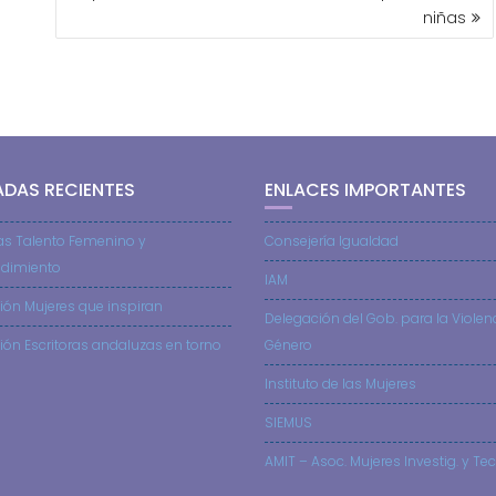
niñas
ADAS RECIENTES
ENLACES IMPORTANTES
as Talento Femenino y
Consejería Igualdad
dimiento
IAM
ión Mujeres que inspiran
Delegación del Gob. para la Violen
ión Escritoras andaluzas en torno
Género
Instituto de las Mujeres
SIEMUS
AMIT – Asoc. Mujeres Investig. y Tec