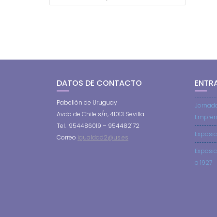
DE
ENTRADAS
DATOS DE CONTACTO
ENTR
Pabellón de Uruguay
Jornad
Avda de Chile s/n, 41013 Sevilla
Empren
Tel. 954486019 – 954482172
Exposic
Correo
igualdad2@us.es
Exposic
a 1927