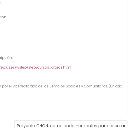
n.
ción.
ripción.
sfep.us.es/wsfep/sfep/cursos_aforos.html
ón por el Vicerrectorado de los Servicios Sociales y Comunitarios (Unidad
Proyecto CHON: cambiando horizontes para orientar