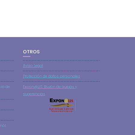
OTROS
Aviso Legal
Protección de datos personales
cia de
Expon@US: Buzón de quejas y
sugerencias
nól.