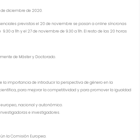
0 de diciembre de 2020.
esenciales previstas el 20 de noviembre se pasan a online síncronas
9.30 a 11h y el 27 de noviembre de 9.30 a 11h. El resto de las 20 horas
ntemente de Máster y Doctorado.
 la importancia de introducir la perspectiva de género en la
científica, para mejorar la competitividad y para promover la igualdad
l europeo, nacional y autonómico.
investigadoras e investigadores.
gún la Comisión Europea.