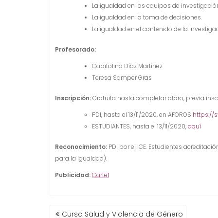
La igualdad en los equipos de investigació
La igualdad en la toma de decisiones.
La igualdad en el contenido de la investiga
Profesorado
:
Capitolina Díaz Martínez
Teresa Samper Gras
Inscripción:
Gratuita hasta completar aforo, previa insc
PDI, hasta el 13/11/2020, en AFOROS
https://
ESTUDIANTES, hasta el 13/11/2020,
aquí
Reconocimiento:
PDI por el ICE. Estudientes acreditaci
para la Igualdad).
Publicidad:
Cartel
NAVEGACIÓN
Curso Salud y Violencia de Género