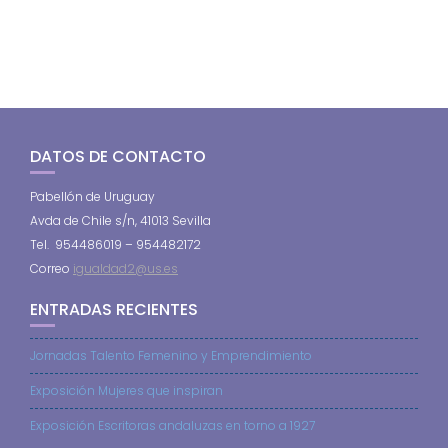
DATOS DE CONTACTO
Pabellón de Uruguay
Avda de Chile s/n, 41013 Sevilla
Tel. 954486019 – 954482172
Correo
igualdad2@us.es
ENTRADAS RECIENTES
Jornadas Talento Femenino y Emprendimiento
Exposición Mujeres que inspiran
Exposición Escritoras andaluzas en torno a 1927