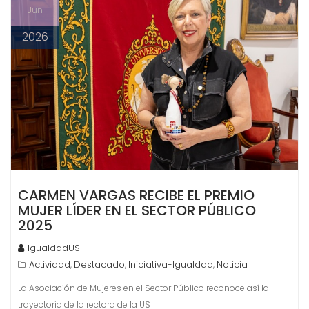
Jun
2026
CARMEN VARGAS RECIBE EL PREMIO
MUJER LÍDER EN EL SECTOR PÚBLICO
2025
IgualdadUS
Actividad
Destacado
Iniciativa-Igualdad
Noticia
,
,
,
La Asociación de Mujeres en el Sector Público reconoce así la
trayectoria de la rectora de la US