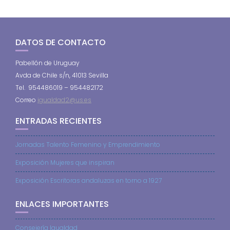
DATOS DE CONTACTO
Pabellón de Uruguay
Avda de Chile s/n, 41013 Sevilla
Tel. 954486019 – 954482172
Correo
igualdad2@us.es
ENTRADAS RECIENTES
Jornadas Talento Femenino y Emprendimiento
Exposición Mujeres que inspiran
Exposición Escritoras andaluzas en torno a 1927
ENLACES IMPORTANTES
Consejería Igualdad