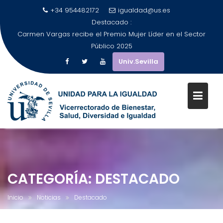
+34 954482172
igualdad@us.es
Destacado :
Carmen Vargas recibe el Premio Mujer Líder en el Sector
Público 2025
Univ.Sevilla
Saltar
al
contenido
CATEGORÍA:
DESTACADO
Inicio
Noticias
Destacado