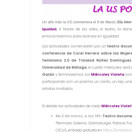
Un año más la US conmemora el 8 de Marzo,
Día Inte
A través de las artes, el teatro, la da
Igualdad.
emocionaremos para avanzar en igualdad.
Las actividades comenzarán por un
teatro docu
conferencia de Coral Herrera sobre las Mujer
feminismo 2.0 de
T
rinidad Núñez Domíngue
Universidad de Málaga
, el cuarto miércoles será
Galán
y terminaremos los
Miércoles Violeta
con
participando con un poema, un canto, un rap, una 
artistas invitados.
El detalle las actividades de cada
Miércoles
Viole
Mx 2 de marzo, a las 19h
:
Teatro documen
Piermario Salerno. Dramaturgia: Patricia Trujil
CICUS, entrada gratuita en
https://entradi