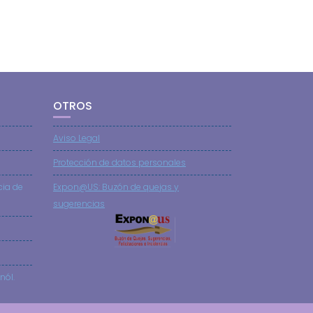
OTROS
Aviso Legal
Protección de datos personales
cia de
Expon@US: Buzón de quejas y
sugerencias
nól.