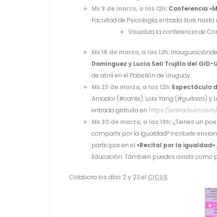
Mx 9 de marzo, a las 12h
: Conferencia «M
Facultad de Psicología, entrada libre hasta
Visualiza la conferencia de Co
Mx 16 de marzo, a las 12h
:
inauguraciónd
Domínguez y
Lucía
Sell
Trujillo del
GID-U
de abril en el Pabellón de Uruguay.
Mx 23 de marzo, a las 12h
:
Espectáculo d
Amador (#cante), Lola Yang (#guitarra) y L
entrada gratuita en
https://entradium.com
Mx 30 de marzo, a las 19h
:
¿Tienes un poe
compartir por la Igualdad? incribete envia
participar en el
«Recital por la igualdad» 
Educación. Támbien puedes asistir como pú
Colabora los días 2 y 23 el
CICUS