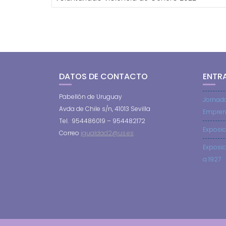
ENTRADAS
DATOS DE CONTACTO
ENTR
Pabellón de Uruguay
Jornad
Avda de Chile s/n, 41013 Sevilla
Empren
Tel. 954486019 – 954482172
Exposic
Correo
igualdad2@us.es
Exposic
a 1927