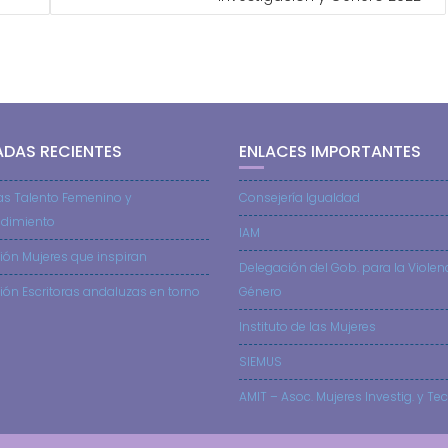
ADAS RECIENTES
ENLACES IMPORTANTES
as Talento Femenino y
Consejería Igualdad
dimiento
IAM
ión Mujeres que inspiran
Delegación del Gob. para la Violen
ión Escritoras andaluzas en torno
Género
Instituto de las Mujeres
SIEMUS
AMIT – Asoc. Mujeres Investig. y Tec