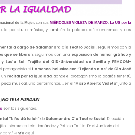
rnacional de la Mujer,
con sus
MIÉRCOLES
VIOLETA DE MARZO: La US por la
nza, la poesía, la música, y también la palabra, reflexionaremos y nos
mental a cargo de Salamandra Cía Teatro Social
, seguiremos con la
es que se liberan
, seguimos con una
exposición de humor gráfico y
z y
Lucía
Sell
Trujillo del
GID-Universidad de Sevilla y FEMCOM-
 el protagonista el
flamenco inclusivo con “Tejiendo alas” de Cía José
 un
recital por la igualdad
, donde el protagonismo lo podrás tener tú,
pieza musical, una performance, … en el “
Micro Abierto Violeta
” junto a
¡NO TE LA PIERDAS!
ta
son los siguientes.
tal “Niña dá la luh”
de
Salamandra Cía Teatro Social
. Dirección:
lo. Intérpretes: Lola Hernández y Patricia Trujillo. En el Auditorio del
um.com/
+Info
aquí