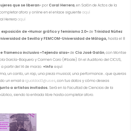
ujeres que se liberan
» por
Coral Herrera
, en Salón de Actos de la
 completar aforo y online en el enlace siguiente
aquí
ral Herrera
aquí
e
exposición de «Humor gráfico y feminismo 2.0»
de
T
rinidad Núñez
niversidad de Sevilla y FEMCOM-Universidad de Málaga,
hasta el 8
e flamenco inclusivo «Tejiendo alas»
de
Cía José Galán
, con Montse
ola García-Baquero y Carmen Caro (#baile). En el Auditorio del CICUS,
/
a partir del 14 de marzo.
+Info
aquí
ma, un canto, un rap, una pieza musical, una performance… que quieras
ndo un email a
igualdad3@us.es
, con tus datos y cómo deseas
junto a artistas invitados.
Será en la Facultad de Ciencias de la
blico, siendo la entrada libre hasta completar aforo.