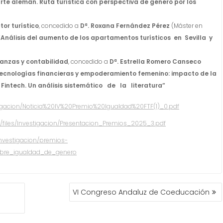
arte alemán. Ruta turística con perspectiva de género por los
tor turístico
, concedido a
Dª. Roxana Fernández Pérez
(Máster en
“Análisis del aumento de los apartamentos turísticos en Sevilla y
nanzas y contabilidad
, concedido a
Dª. Estrella Romero Canseco
ecnologías financieras y empoderamiento femenino: impacto de la
a Fintech. Un análisis sistemático de la literatura”
nvestigacion/Noticia%20IV%20Premio%20Igualdad%20FTF(1)_0.pdf
/ftf/files/Investigacion/Presentacion_Premios_2025_3.pdf
/investigacion/premios-
obre_igualdad_de_genero
VI Congreso Andaluz de Coeducación