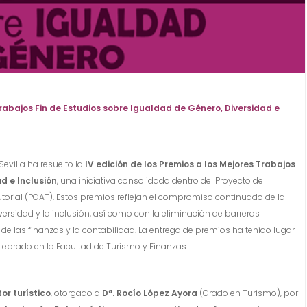
 Trabajos Fin de Estudios sobre Igualdad de Género, Diversidad e
Sevilla ha resuelto la
IV edición de los Premios a los Mejores Trabajos
d e Inclusión
, una iniciativa consolidada dentro del Proyecto de
Tutorial (POAT). Estos premios reflejan el compromiso continuado de la
versidad y la inclusión, así como con la eliminación de barreras
de las finanzas y la contabilidad. La entrega de premios ha tenido lugar
lebrado en la Facultad de Turismo y Finanzas.
or turístico
, otorgado a
Dª. Rocío López Ayora
(Grado en Turismo), por