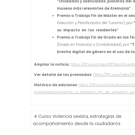
“Olvidadas y silenciadas: pioneras del 
museos más relevantes de Alemania”
Premio a Trabajo Fin de Máster en el sec
Dirección y Planificación del Turismo), por
su impacto en los residentes”
Premio a Trabajo Fin de Grado en las fi
(Grado en Finanzas y Contabilidad), por
“T
brecha digital de género en el uso de l
Ampliar la noticia:
https://ftf.us.es/sites/ftf/files/I
Ver detalle de las premiadas:
https://ftf.us.es/sites
Histórico de ediciones:
https://ftf.us.es/investigacion
investigacion/premio_a_trabajos_fin_de_estudios_s
NAVEGACIÓN
Curso Violencia sexista, estrategias de
DE
acompañamiento desde la ciudadanía
ENTRADAS