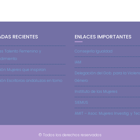
ADAS RECIENTES
ENLACES IMPORTANTES
as Talento Femenino y
Consejería Igualdad
dimiento
IAM
ión Mujeres que inspiran
Delegación del Gob. para la Violen
ión Escritoras andaluzas en torno
Género
Instituto de las Mujeres
SIEMUS
AMIT – Asoc. Mujeres Investig. y Tec
© Todos los derechos reservados