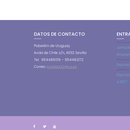
DATOS DE CONTACTO
ENTR
Pabellón de Uruguay
Jornad
Avda de Chile s/n, 41013 Sevilla
Empren
Tel. 954486019 – 954482172
Exposic
Correo
igualdad2@us.es
Exposic
a 1927