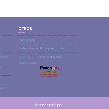
OTROS
Aviso Legal
Protección de datos personales
cia de
Expon@US: Buzón de quejas y
sugerencias
nól.
Education Base por
Acme Themes