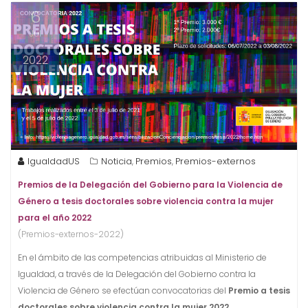
6
Jul
2022
IgualdadUS
Noticia
Premios
Premios-externos
,
,
Premios de la
Delegación
del Gobierno para la Violencia de
Género a tesis doctorales sobre violencia contra la mujer
para el año 2022
(Premios-externos-2022)
En el ámbito de las competencias atribuidas al Ministerio de
Igualdad, a través de la Delegación del Gobierno contra la
Violencia de Género se efectúan convocatorias del
Premio a tesis
doctorales sobre violencia contra la mujer 2022
.