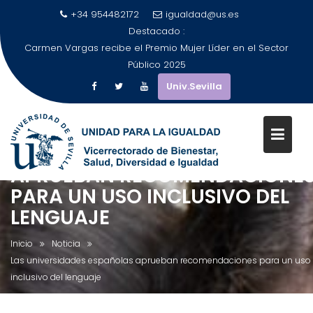
+34 954482172
igualdad@us.es
Destacado :
Carmen Vargas recibe el Premio Mujer Líder en el Sector
Público 2025
Univ.Sevilla
LAS UNIVERSIDADES ESPAÑOLA
APRUEBAN RECOMENDACIONE
Saltar
PARA UN USO INCLUSIVO DEL
al
LENGUAJE
contenido
Inicio
Noticia
Las universidades españolas aprueban recomendaciones para un uso
inclusivo del lenguaje