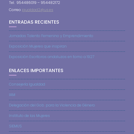
Tel. 954486019 – 954482172
Correo
igualdad2@us.es
ENTRADAS RECIENTES
Jornadas Talento Femenino y Emprendimiento
Exposición Mujeres que inspiran
Exposición Escritoras andaluzas en torno a 1927
ENLACES IMPORTANTES
Consejería Igualdad
IAM
Delegación del Gob. para la Violencia de Género
Instituto de las Mujeres
SIEMUS