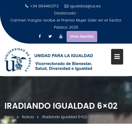
+34 954482172
igualdad@us.es
Destacado :
Carmen Vargas recibe el Premio Mujer Líder en el Sector
Público 2025
Univ.Sevilla
Saltar
al
contenido
IRADIANDO IGUALDAD 6×02
Inicio
Noticia
iRadiando Igualdad 6×02